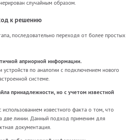
енерирован случайным образом.
ход к решению
тапа, последовательно переходя от более простых
стичной априорной информации.
и устройств по аналогии с подключением нового
астроенной системе.
айла принадлежности, но с учетом известной
 с использованием известного факта о том, что
на две линии. Данный подход применим для
ектная документация.