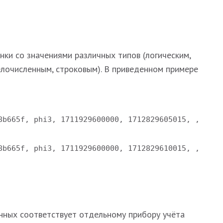
онки со значениями различных типов (логическим,
елочисленным, строковым). В приведенном примере
8b665f, phi3, 1711929600000, 1712829605015, ,
8b665f, phi3, 1711929600000, 1712829610015, ,
нных соответствует отдельному прибору учёта