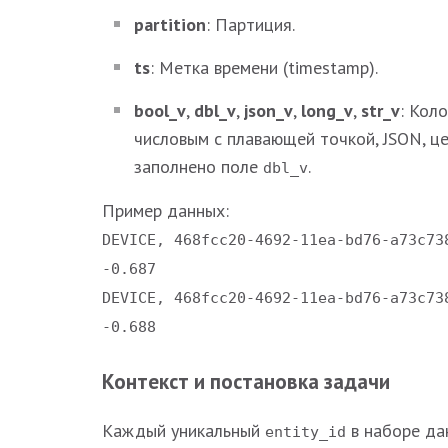
partition
: Партиция.
ts
: Метка времени (timestamp).
bool_v
,
dbl_v
,
json_v
,
long_v
,
str_v
: Кол
числовым с плавающей точкой, JSON, ц
заполнено поле
.
dbl_v
Пример данных:
DEVICE, 468fcc20-4692-11ea-bd76-a73c73
-0.687
DEVICE, 468fcc20-4692-11ea-bd76-a73c73
-0.688
Контекст и постановка задачи
Каждый уникальный
в наборе да
entity_id