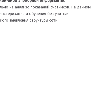
акой-либо априорной информации.
льно на анализе показаний счетчиков. На данном
астеризации и обучения без учителя
ского выявления структуры сети.