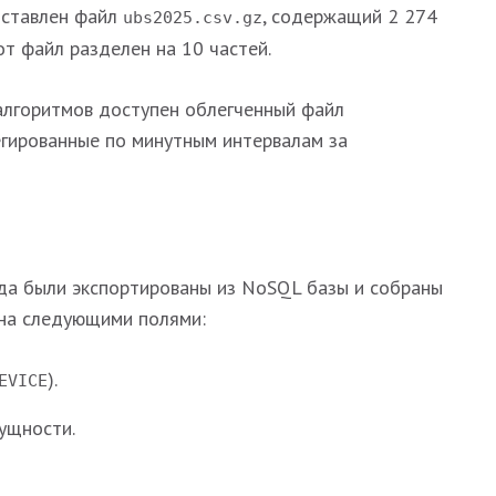
оставлен файл
, содержащий 2 274
ubs2025.csv.gz
от файл разделен на 10 частей.
алгоритмов доступен облегченный файл
егированные по минутным интервалам за
ода были экспортированы из NoSQL базы и собраны
ена следующими полями:
).
EVICE
ущности.